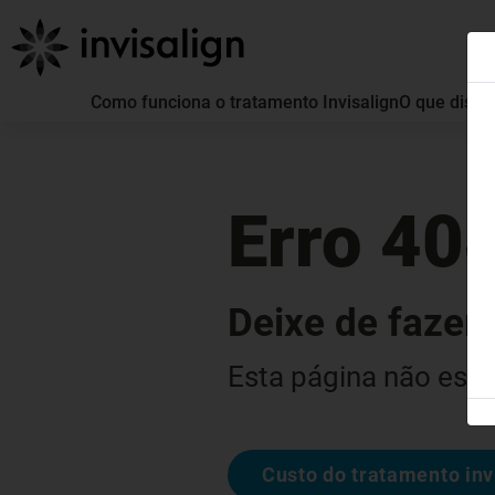
Como funciona o tratamento Invisalign
O que distin
Erro 40
Deixe de fazer 
Esta página não está
Custo do tratamento inv