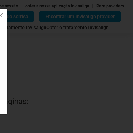
|
|
 de sessão
obter a nossa aplicação Invisalign
Para providers
ão do sorriso
Encontrar um Invisalign provider
 tratamento Invisalign
Obter o tratamento Invisalign
 páginas: