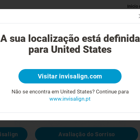
Inicio
Avaliaç
gue o tratamento Invisalign?
Casos possíveis de tratar
Custo do
A sua localização está definida
para United States
4
Visitar invisalign.com
cara feia
Não se encontra em United States?
Continue para
www.invisalign.pt
 disponível, mas pode consultar outras
isalign
Avaliação do Sorriso