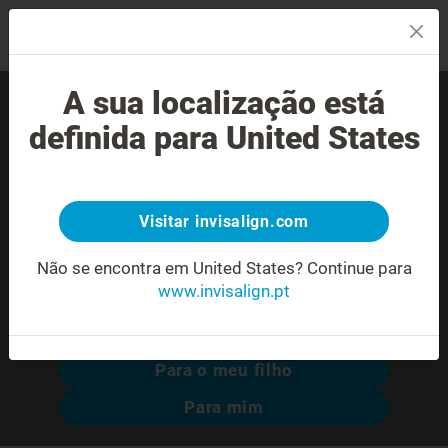
MENU
A sua localização está
Encontre um Invisalign®
definida para United States
provider experiente perto
de si.
Visitar invisalign.com
Não se encontra em United States?
Continue para
www.invisalign.pt
Pesquisa avançada
Para o meu filho
Para mim