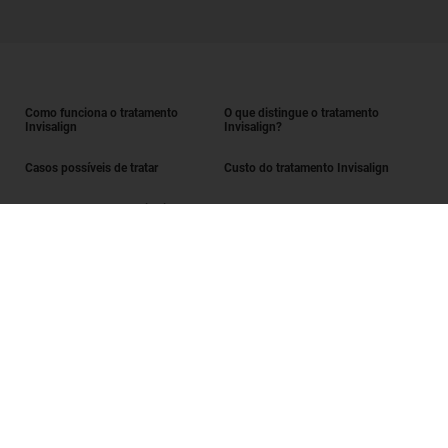
Como funciona o tratamento
O que distingue o tratamento
Invisalign
Invisalign?
Casos possíveis de tratar
Custo do tratamento Invisalign
Obter o tratamento Invisalign
Encontrar um Invisalign provider
Avaliação do sorriso
SmileView
Perguntas frequentes
Carreiras
Iniciar sessão enquanto Invisalign provider
Termos de utilização