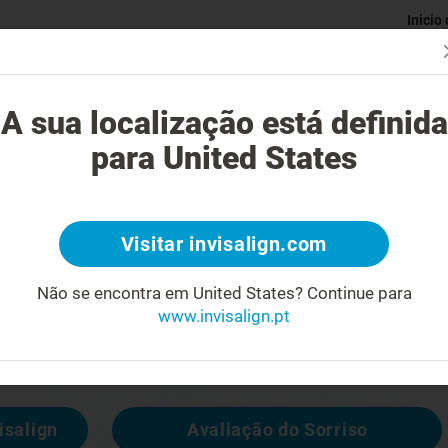
Inicio
Avaliaç
gue o tratamento Invisalign?
Casos possíveis de tratar
Custo do
A sua localização está definida
para United States
4
Visitar invisalign.com
cara feia
Não se encontra em United States?
Continue para
www.invisalign.pt
 disponível, mas pode consultar outras
isalign
Avaliação do Sorriso