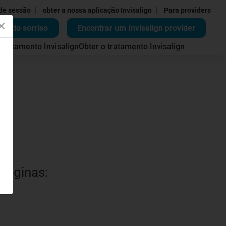
|
|
 de sessão
obter a nossa aplicação Invisalign
Para providers
ão do sorriso
Encontrar um Invisalign provider
 tratamento Invisalign
Obter o tratamento Invisalign
 páginas: