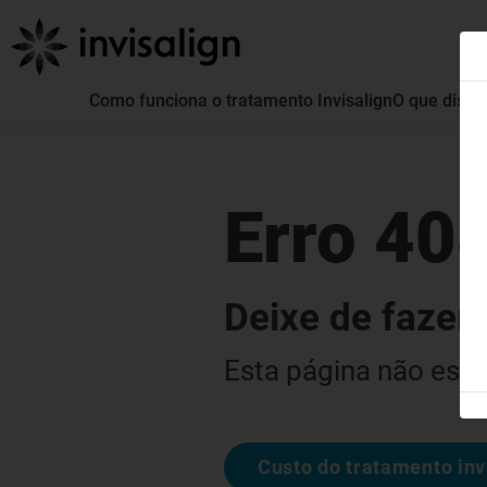
Como funciona o tratamento Invisalign
O que distin
Erro 40
Deixe de fazer 
Esta página não está
Custo do tratamento inv