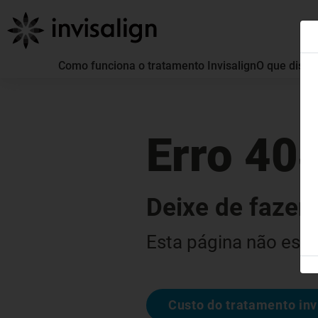
Como funciona o tratamento Invisalign
O que distin
Erro 40
Deixe de fazer 
Esta página não está
Custo do tratamento inv