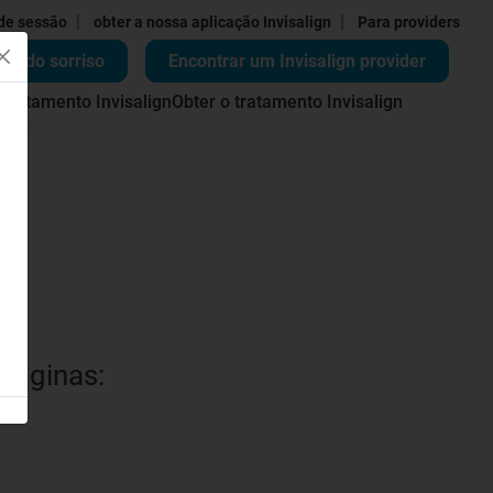
|
|
 de sessão
obter a nossa aplicação Invisalign
Para providers
ão do sorriso
Encontrar um Invisalign provider
 tratamento Invisalign
Obter o tratamento Invisalign
 páginas: