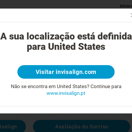
Inicio
Avaliaç
gue o tratamento Invisalign?
Casos possíveis de tratar
Custo do
A sua localização está definida
para United States
4
Visitar invisalign.com
cara feia
Não se encontra em United States?
Continue para
www.invisalign.pt
 disponível, mas pode consultar outras
isalign
Avaliação do Sorriso