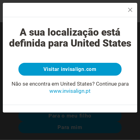
MENU
A sua localização está
Encontre um Invisalign®
definida para United States
provider experiente perto
de si.
Visitar invisalign.com
Não se encontra em United States?
Continue para
www.invisalign.pt
Pesquisa avançada
Para o meu filho
Para mim