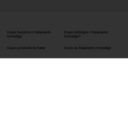
Como funciona o tratamento
O que distingue o tratamento
Invisalign
Invisalign?
Casos possíveis de tratar
Custo do tratamento Invisalign
Obter o tratamento Invisalign
Encontrar um Invisalign provider
Avaliação do sorriso
SmileView
Perguntas frequentes
Carreiras
Iniciar sessão enquanto Invisalign provider
Termos de utilização