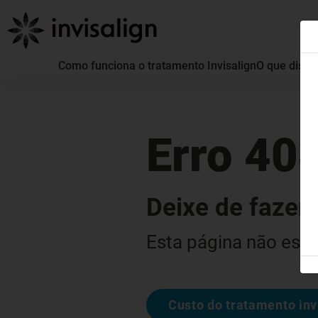
Como funciona o tratamento Invisalign
O que distin
Erro 40
Deixe de fazer 
Esta página não está
Custo do tratamento inv