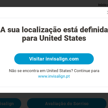
Inicio
Avaliaç
gue o tratamento Invisalign?
Casos possíveis de tratar
Custo do
A sua localização está definida
para United States
4
Visitar invisalign.com
cara feia
Não se encontra em United States?
Continue para
www.invisalign.pt
 disponível, mas pode consultar outras
isalign
Avaliação do Sorriso