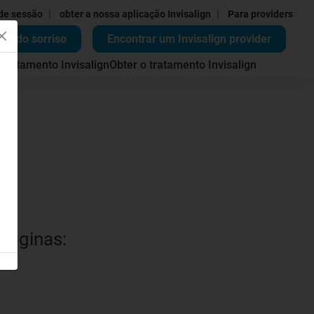
|
|
 de sessão
obter a nossa aplicação Invisalign
Para providers
ão do sorriso
Encontrar um Invisalign provider
 tratamento Invisalign
Obter o tratamento Invisalign
 páginas: