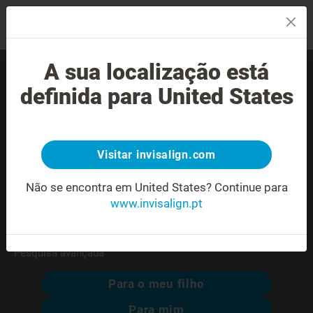
MENU
A sua localização está
Encontre um Invisalign®
definida para United States
provider experiente perto
de si.
Visitar invisalign.com
Morada não reconhecida ou ambígua.
Não se encontra em United States?
Continue para
www.invisalign.pt
Pesquisa avançada
Para o meu filho
Para mim