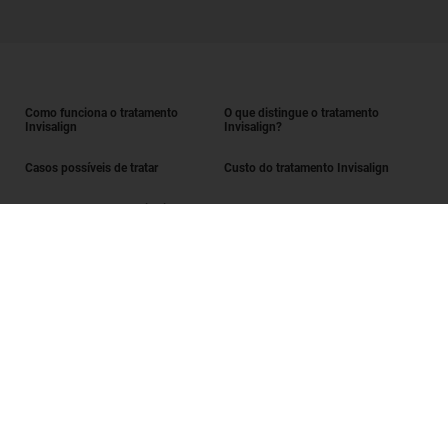
Como funciona o tratamento
O que distingue o tratamento
Invisalign
Invisalign?
Casos possíveis de tratar
Custo do tratamento Invisalign
Obter o tratamento Invisalign
Encontrar um Invisalign provider
Avaliação do sorriso
SmileView
Perguntas frequentes
Carreiras
Iniciar sessão enquanto Invisalign provider
Termos de utilização