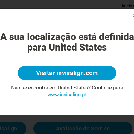
Inicio
Avaliaç
gue o tratamento Invisalign?
Casos possíveis de tratar
Custo do
A sua localização está definida
para United States
4
Visitar invisalign.com
cara feia
Não se encontra em United States?
Continue para
www.invisalign.pt
 disponível, mas pode consultar outras
isalign
Avaliação do Sorriso