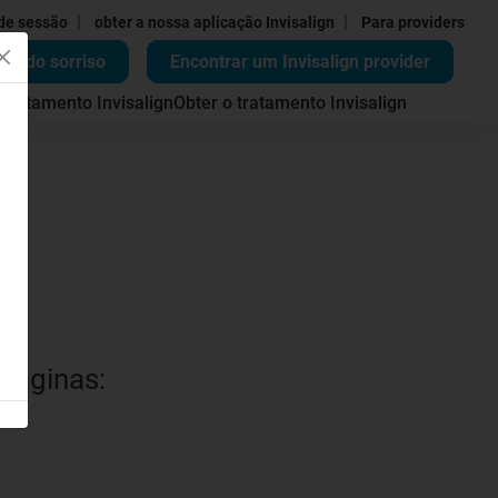
|
|
 de sessão
obter a nossa aplicação Invisalign
Para providers
ão do sorriso
Encontrar um Invisalign provider
 tratamento Invisalign
Obter o tratamento Invisalign
 páginas: