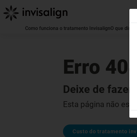
Como funciona o tratamento Invisalign
O que distin
Erro 40
Deixe de fazer 
Esta página não está
Custo do tratamento inv