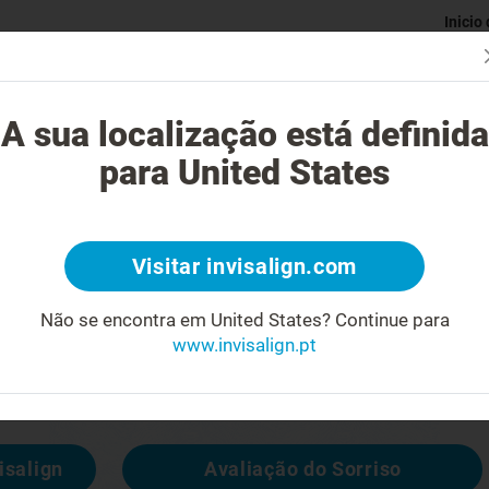
Inicio
Avaliaç
gue o tratamento Invisalign?
Casos possíveis de tratar
Custo do
A sua localização está definida
para United States
4
Visitar invisalign.com
cara feia
Não se encontra em United States?
Continue para
www.invisalign.pt
 disponível, mas pode consultar outras
isalign
Avaliação do Sorriso