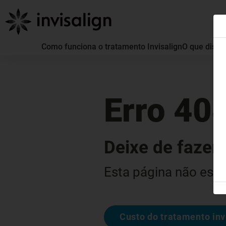
Como funciona o tratamento Invisalign
O que distin
Erro 40
Deixe de fazer 
Esta página não está
Custo do tratamento inv