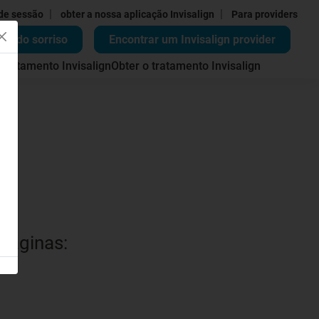
|
|
 de sessão
obter a nossa aplicação Invisalign
Para providers
ão do sorriso
Encontrar um Invisalign provider
 tratamento Invisalign
Obter o tratamento Invisalign
 páginas: