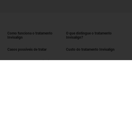
Como funciona o tratamento
O que distingue o tratamento
Invisalign
Invisalign?
Casos possíveis de tratar
Custo do tratamento Invisalign
Obter o tratamento Invisalign
Encontrar um Invisalign provider
Avaliação do sorriso
SmileView
Perguntas frequentes
Carreiras
Iniciar sessão enquanto Invisalign provider
Termos de utilização