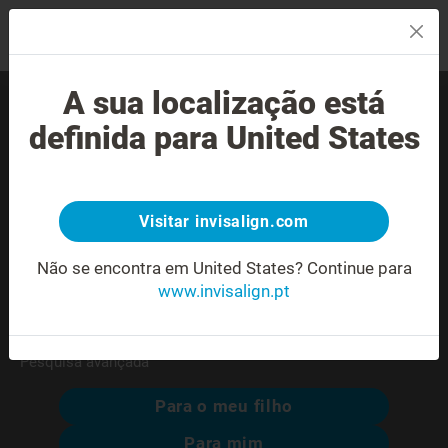
MENU
A sua localização está
Encontre um Invisalign®
definida para United States
provider experiente perto
de si.
Visitar invisalign.com
Morada não reconhecida ou ambígua.
Não se encontra em United States?
Continue para
www.invisalign.pt
Pesquisa avançada
Para o meu filho
Para mim