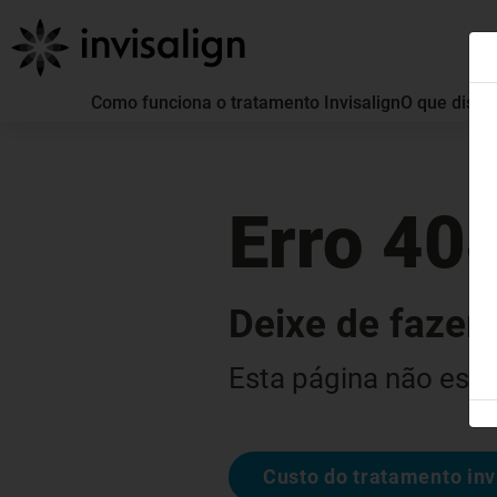
Como funciona o tratamento Invisalign
O que distin
Erro 40
Deixe de fazer 
Esta página não está
Custo do tratamento inv