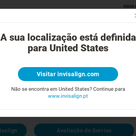
Inicio
Avaliaç
gue o tratamento Invisalign?
Casos possíveis de tratar
Custo do
A sua localização está definida
para United States
4
Visitar invisalign.com
cara feia
Não se encontra em United States?
Continue para
www.invisalign.pt
 disponível, mas pode consultar outras
isalign
Avaliação do Sorriso