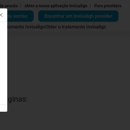
|
|
 de sessão
obter a nossa aplicação Invisalign
Para providers
ão do sorriso
Encontrar um Invisalign provider
 tratamento Invisalign
Obter o tratamento Invisalign
 páginas: