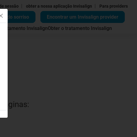
|
|
 de sessão
obter a nossa aplicação Invisalign
Para providers
ão do sorriso
Encontrar um Invisalign provider
 tratamento Invisalign
Obter o tratamento Invisalign
 páginas: