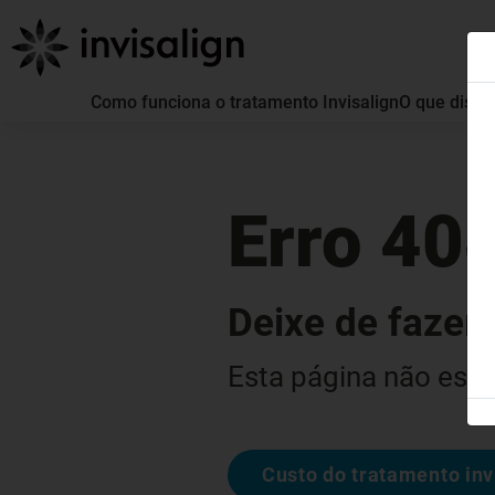
Como funciona o tratamento Invisalign
O que distin
Erro 40
Deixe de fazer 
Esta página não está
Custo do tratamento inv