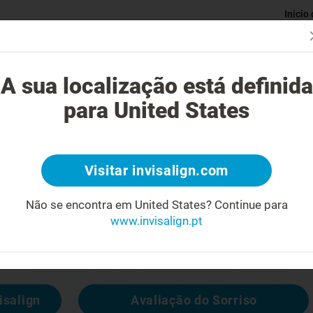
Inicio
Avaliaç
gue o tratamento Invisalign?
Casos possíveis de tratar
Custo do
A sua localização está definida
para United States
4
Visitar invisalign.com
cara feia
Não se encontra em United States?
Continue para
www.invisalign.pt
 disponível, mas pode consultar outras
isalign
Avaliação do Sorriso