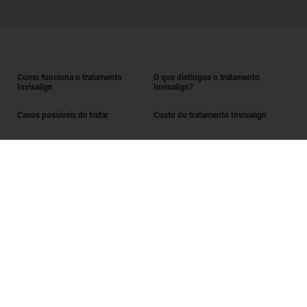
Como funciona o tratamento
O que distingue o tratamento
Invisalign
Invisalign?
Casos possíveis de tratar
Custo do tratamento Invisalign
Obter o tratamento Invisalign
Encontrar um Invisalign provider
Avaliação do sorriso
SmileView
Perguntas frequentes
Carreiras
Iniciar sessão enquanto Invisalign provider
Termos de utilização