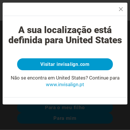
MENU
A sua localização está
Encontre um Invisalign®
definida para United States
provider experiente perto
de si.
Visitar invisalign.com
Não se encontra em United States?
Continue para
www.invisalign.pt
Pesquisa avançada
Para o meu filho
Para mim