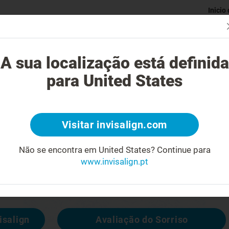
Inicio
Avaliaç
gue o tratamento Invisalign?
Casos possíveis de tratar
Custo do
A sua localização está definida
para United States
4
Visitar invisalign.com
cara feia
Não se encontra em United States?
Continue para
www.invisalign.pt
 disponível, mas pode consultar outras
isalign
Avaliação do Sorriso