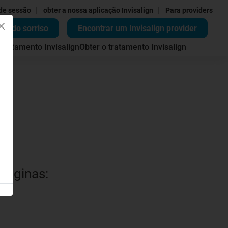
|
|
 de sessão
obter a nossa aplicação Invisalign
Para providers
ão do sorriso
Encontrar um Invisalign provider
 tratamento Invisalign
Obter o tratamento Invisalign
 páginas: