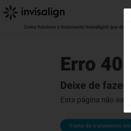
Como funciona o tratamento Invisalign
O que distin
Erro 40
Deixe de fazer 
Esta página não está
Custo do tratamento inv