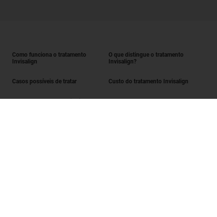
Como funciona o tratamento
O que distingue o tratamento
Invisalign
Invisalign?
Casos possíveis de tratar
Custo do tratamento Invisalign
Obter o tratamento Invisalign
Encontrar um Invisalign provider
Avaliação do sorriso
SmileView
Perguntas frequentes
Carreiras
Iniciar sessão enquanto Invisalign provider
Termos de utilização