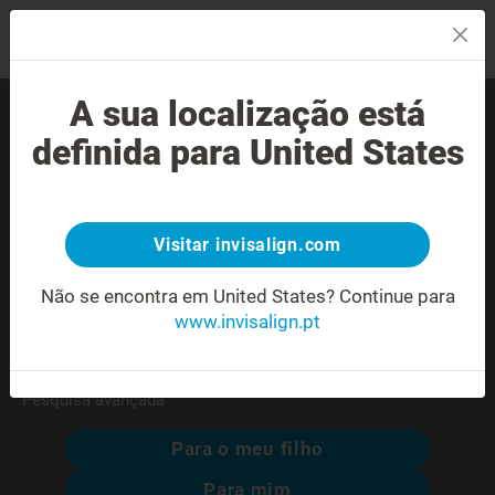
MENU
A sua localização está
Encontre um Invisalign®
definida para United States
provider experiente perto
de si.
Visitar invisalign.com
Morada não reconhecida ou ambígua.
Não se encontra em United States?
Continue para
www.invisalign.pt
Pesquisa avançada
Para o meu filho
Para mim