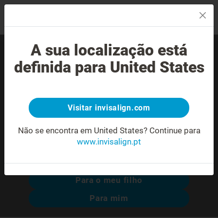
MENU
A sua localização está
Encontre um Invisalign®
definida para United States
provider experiente perto
de si.
Visitar invisalign.com
Não se encontra em United States?
Continue para
www.invisalign.pt
Pesquisa avançada
Para o meu filho
Para mim