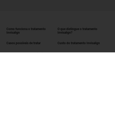
Como funciona o tratamento
O que distingue o tratamento
Invisalign
Invisalign?
Casos possíveis de tratar
Custo do tratamento Invisalign
Obter o tratamento Invisalign
Encontrar um Invisalign provider
Avaliação do sorriso
SmileView
Perguntas frequentes
Carreiras
Iniciar sessão enquanto Invisalign provider
Termos de utilização