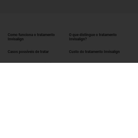
Como funciona o tratamento
O que distingue o tratamento
Invisalign
Invisalign?
Casos possíveis de tratar
Custo do tratamento Invisalign
Obter o tratamento Invisalign
Encontrar um Invisalign provider
Avaliação do sorriso
SmileView
Perguntas frequentes
Carreiras
Iniciar sessão enquanto Invisalign provider
Termos de utilização