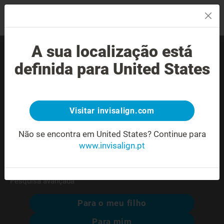
MENU
A sua localização está
Encontre um Invisalign®
definida para United States
provider experiente perto
de si.
Visitar invisalign.com
Morada não reconhecida ou ambígua.
Não se encontra em United States?
Continue para
www.invisalign.pt
Pesquisa avançada
Para o meu filho
Para mim