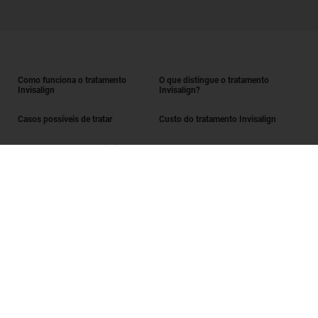
Como funciona o tratamento
O que distingue o tratamento
Invisalign
Invisalign?
Casos possíveis de tratar
Custo do tratamento Invisalign
Obter o tratamento Invisalign
Encontrar um Invisalign provider
Avaliação do sorriso
SmileView
Perguntas frequentes
Carreiras
Iniciar sessão enquanto Invisalign provider
Termos de utilização