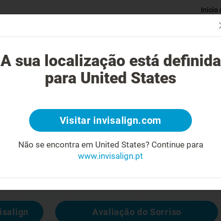
Inicio
Avaliaç
gue o tratamento Invisalign?
Casos possíveis de tratar
Custo do
A sua localização está definida
para United States
4
Visitar invisalign.com
cara feia
Não se encontra em United States?
Continue para
www.invisalign.pt
 disponível, mas pode consultar outras
isalign
Avaliação do Sorriso