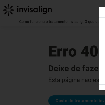
Como funciona o tratamento Invisalign
O que distin
Erro 40
Deixe de fazer 
Esta página não está
Custo do tratamento inv