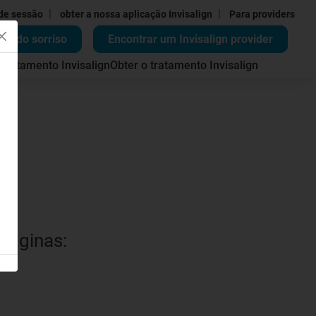
|
|
 de sessão
obter a nossa aplicação Invisalign
Para providers
ão do sorriso
Encontrar um Invisalign provider
 tratamento Invisalign
Obter o tratamento Invisalign
 páginas: