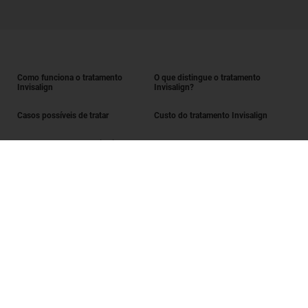
Como funciona o tratamento
O que distingue o tratamento
Invisalign
Invisalign?
Casos possíveis de tratar
Custo do tratamento Invisalign
Obter o tratamento Invisalign
Encontrar um Invisalign provider
Avaliação do sorriso
SmileView
Perguntas frequentes
Carreiras
Iniciar sessão enquanto Invisalign provider
Termos de utilização