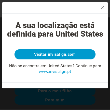
MENU
A sua localização está
Encontre um Invisalign®
definida para United States
provider experiente perto
de si.
Visitar invisalign.com
Não se encontra em United States?
Continue para
www.invisalign.pt
Pesquisa avançada
Para o meu filho
Para mim