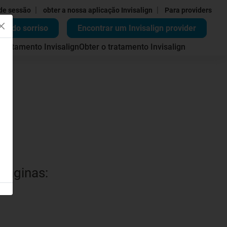
|
|
 de sessão
obter a nossa aplicação Invisalign
Para providers
ão do sorriso
Encontrar um Invisalign provider
 tratamento Invisalign
Obter o tratamento Invisalign
 páginas: