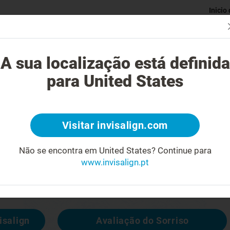
Inicio
Avaliaç
gue o tratamento Invisalign?
Casos possíveis de tratar
Custo do
A sua localização está definida
para United States
4
Visitar invisalign.com
cara feia
Não se encontra em United States?
Continue para
www.invisalign.pt
 disponível, mas pode consultar outras
isalign
Avaliação do Sorriso