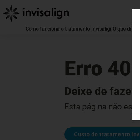
Como funciona o tratamento Invisalign
O que distin
Erro 40
Deixe de fazer 
Esta página não está
Custo do tratamento inv