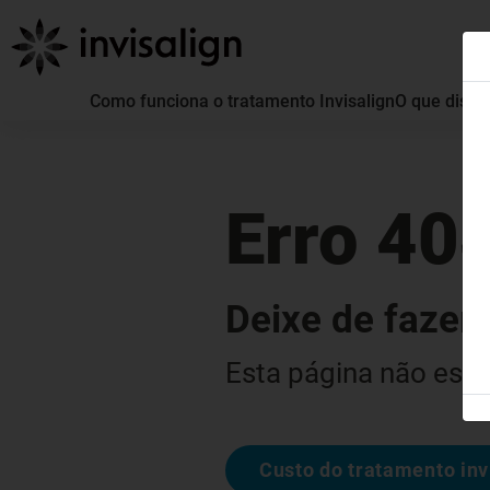
Como funciona o tratamento Invisalign
O que distin
Erro 40
Deixe de fazer 
Esta página não está
Custo do tratamento inv