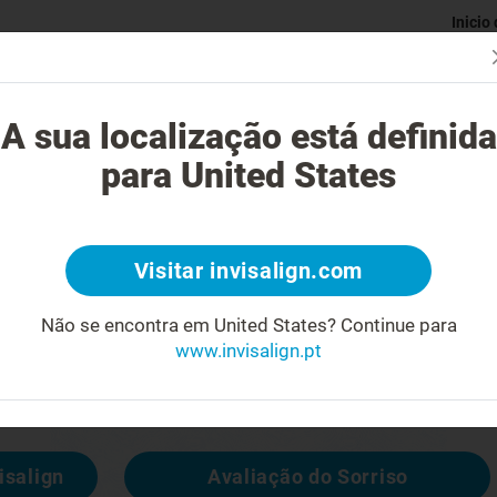
Inicio
Avaliaç
gue o tratamento Invisalign?
Casos possíveis de tratar
Custo do
A sua localização está definida
para United States
4
Visitar invisalign.com
cara feia
Não se encontra em United States?
Continue para
www.invisalign.pt
 disponível, mas pode consultar outras
isalign
Avaliação do Sorriso