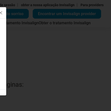
|
|
 de sessão
obter a nossa aplicação Invisalign
Para providers
ão do sorriso
Encontrar um Invisalign provider
 tratamento Invisalign
Obter o tratamento Invisalign
 páginas: