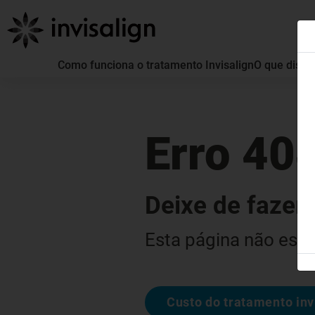
Como funciona o tratamento Invisalign
O que distin
Erro 40
Deixe de fazer 
Esta página não está
Custo do tratamento inv