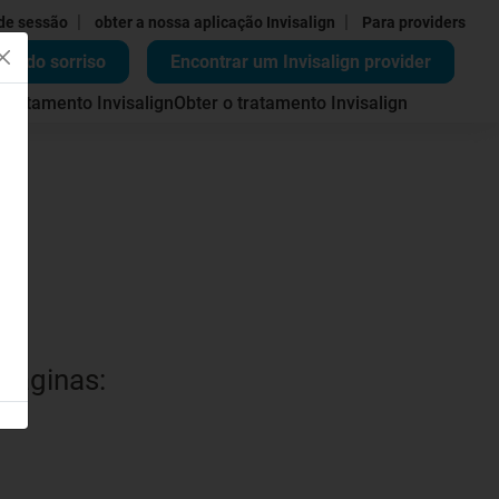
|
|
 de sessão
obter a nossa aplicação Invisalign
Para providers
ão do sorriso
Encontrar um Invisalign provider
 tratamento Invisalign
Obter o tratamento Invisalign
 páginas: