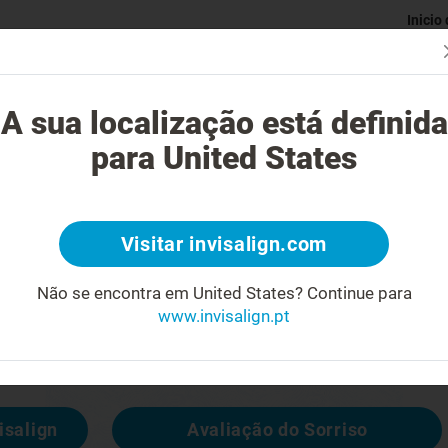
Inicio
Avaliaç
gue o tratamento Invisalign?
Casos possíveis de tratar
Custo do
A sua localização está definida
para United States
4
Visitar invisalign.com
cara feia
Não se encontra em United States?
Continue para
www.invisalign.pt
 disponível, mas pode consultar outras
isalign
Avaliação do Sorriso