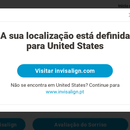
Inicio
Avaliaç
gue o tratamento Invisalign?
Casos possíveis de tratar
Custo do
A sua localização está definida
para United States
4
Visitar invisalign.com
cara feia
Não se encontra em United States?
Continue para
www.invisalign.pt
 disponível, mas pode consultar outras
isalign
Avaliação do Sorriso