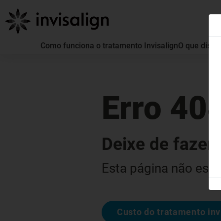
Como funciona o tratamento Invisalign
O que distin
Erro 40
Deixe de fazer 
Esta página não está
Custo do tratamento inv