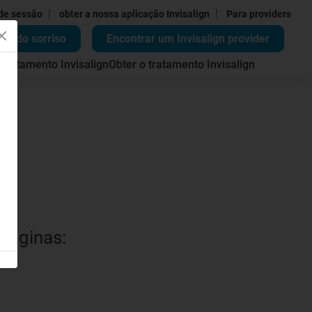
|
|
 de sessão
obter a nossa aplicação Invisalign
Para providers
ão do sorriso
Encontrar um Invisalign provider
 tratamento Invisalign
Obter o tratamento Invisalign
 páginas: