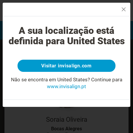
MENU
Encontrar um Invisalign
A sua localização está
Avaliação do sorriso
provider
definida para United States
Visitar invisalign.com
Não se encontra em United States?
Continue para
www.invisalign.pt
Soraia Oliveira
Bocas Alegres