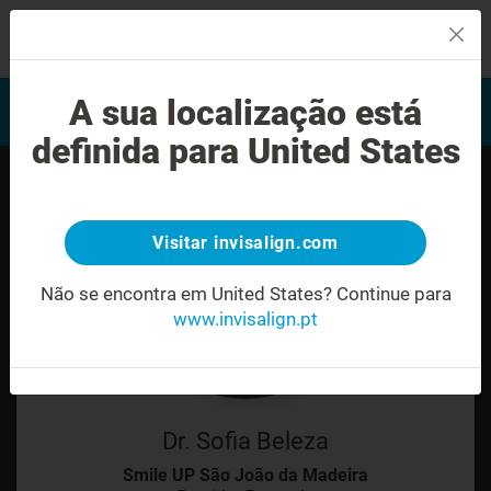
MENU
Encontrar um Invisalign
A sua localização está
Avaliação do sorriso
provider
definida para United States
Visitar invisalign.com
Não se encontra em United States?
Continue para
www.invisalign.pt
Dr. Sofia Beleza
Smile UP São João da Madeira