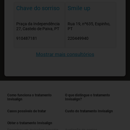
Chave do sorriso
Smile up
Praça da Independência
Rua 19, nº635, Espinho,
27, Castelo de Paiva, PT
PT
910487181
220449940
Mostrar mais consultórios
Como funciona o tratamento
O que distingue o tratamento
Invisalign
Invisalign?
Casos possíveis de tratar
Custo do tratamento Invisalign
Obter o tratamento Invisalign
Encontrar um Invisalign provider
Avaliação do sorriso