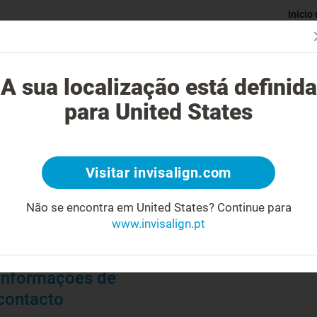
Inicio
Avaliaç
gue o tratamento Invisalign?
Casos possíveis de tratar
Custo do
A sua localização está definida
para United States
Visitar invisalign.com
Biografia
Não se encontra em United States?
Continue para
Médica Dentista
www.invisalign.pt
Pratica em Ortodontia
Informações de
contacto