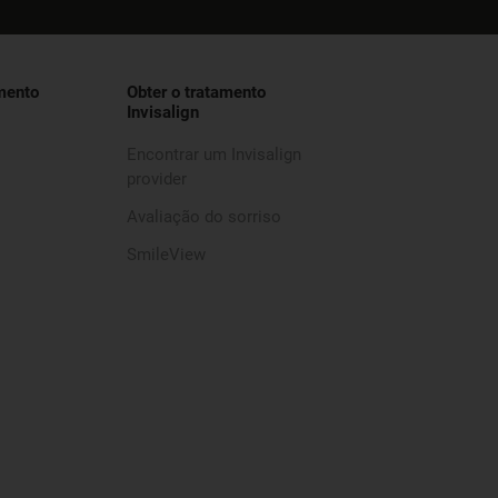
mento
Obter o tratamento
Invisalign
Encontrar um Invisalign
provider
Avaliação do sorriso
SmileView