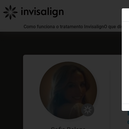
Como funciona o tratamento Invisalign
O que distin