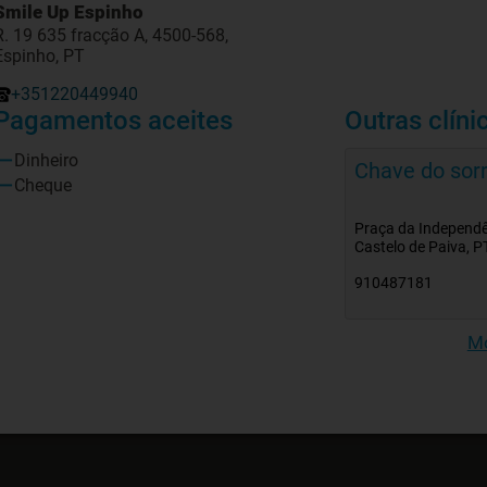
Smile Up Espinho
R. 19 635 fracção A, 4500-568,
Espinho, PT
+351220449940
Pagamentos aceites
Outras clíni
Dinheiro
Chave do sorr
Cheque
Praça da Independê
Castelo de Paiva, P
910487181
Mo