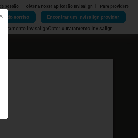
|
|
 de sessão
obter a nossa aplicação Invisalign
Para providers
ão do sorriso
Encontrar um Invisalign provider
 tratamento Invisalign
Obter o tratamento Invisalign