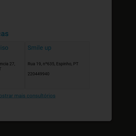
cas
iso
Smile up
ncia 27,
Rua 19, nº635, Espinho, PT
T
220449940
strar mais consultórios