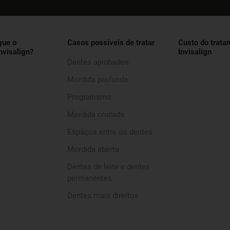
gue o
Casos possíveis de tratar
Custo do trata
nvisalign?
Invisalign
Dentes apinhados
Mordida profunda
Prognatismo
Mordida cruzada
Espaços entre os dentes
Mordida aberta
Dentes de leite e dentes
permanentes
Dentes mais direitos