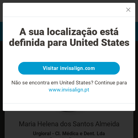
MENU
Encontrar um Invisalign
A sua localização está
Avaliação do sorriso
provider
definida para United States
Visitar invisalign.com
Não se encontra em United States?
Continue para
www.invisalign.pt
Maria Helena dos Santos Almeida
Urgioral - Cl. Médica e Dent. Lda