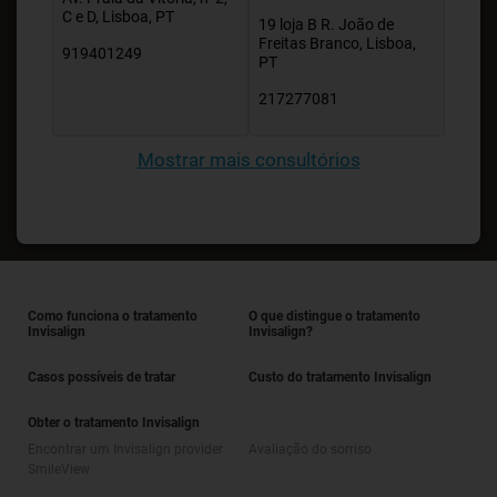
C e D, Lisboa, PT
19 loja B R. João de
Freitas Branco, Lisboa,
919401249
PT
217277081
Mostrar mais consultórios
Como funciona o tratamento
O que distingue o tratamento
Invisalign
Invisalign?
Casos possíveis de tratar
Custo do tratamento Invisalign
Obter o tratamento Invisalign
Encontrar um Invisalign provider
Avaliação do sorriso
SmileView