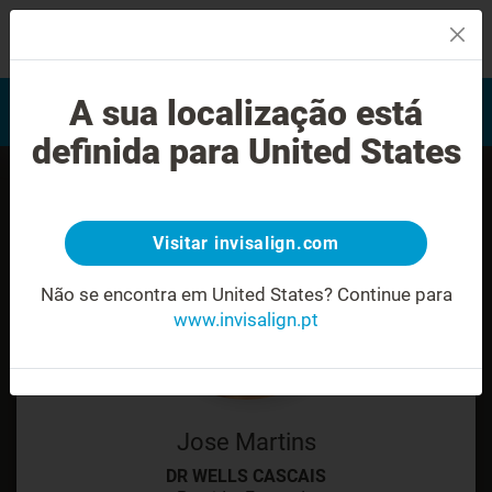
MENU
Encontrar um Invisalign
A sua localização está
Avaliação do sorriso
provider
definida para United States
Visitar invisalign.com
Não se encontra em United States?
Continue para
www.invisalign.pt
Jose Martins
DR WELLS CASCAIS