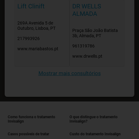
Lift Clinift
DR WELLS
ALMADA
269A Avenida 5 de
Outubro, Lisboa, PT
Praça São João Batista
3b, Almada, PT
217993926
961319786
www.mariabastos.pt
www.drwells.pt
Mostrar mais consultórios
Como funciona o tratamento
O que distingue o tratamento
Invisalign
Invisalign?
Casos possíveis de tratar
Custo do tratamento Invisalign