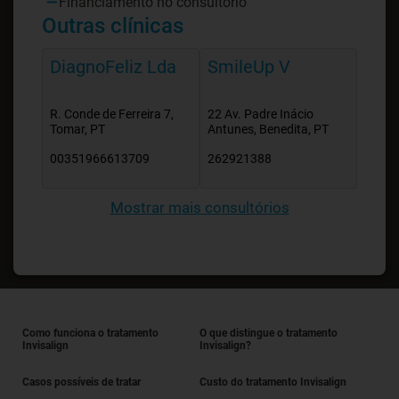
Financiamento no consultório
Outras clínicas
DiagnoFeliz Lda
SmileUp V
R. Conde de Ferreira 7,
22 Av. Padre Inácio
Tomar, PT
Antunes, Benedita, PT
00351966613709
262921388
Mostrar mais consultórios
Como funciona o tratamento
O que distingue o tratamento
Invisalign
Invisalign?
Casos possíveis de tratar
Custo do tratamento Invisalign