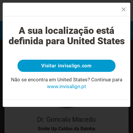
MENU
Encontrar um Invisalign
A sua localização está
Avaliação do sorriso
provider
definida para United States
Visitar invisalign.com
Não se encontra em United States?
Continue para
www.invisalign.pt
Dr. Goncalo Macedo
Smile Up Caldas da Rainha