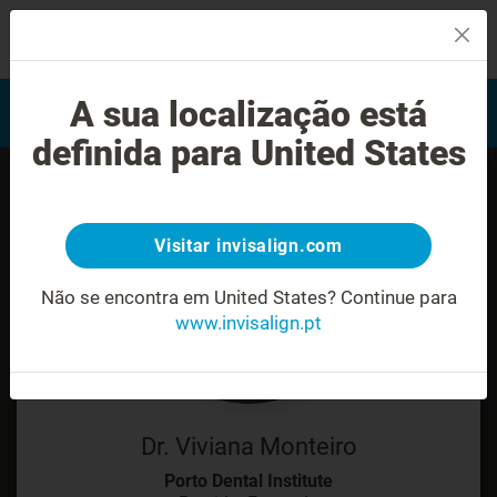
MENU
Encontrar um Invisalign
A sua localização está
Avaliação do sorriso
provider
definida para United States
Visitar invisalign.com
Não se encontra em United States?
Continue para
www.invisalign.pt
Dr. Viviana Monteiro
Porto Dental Institute