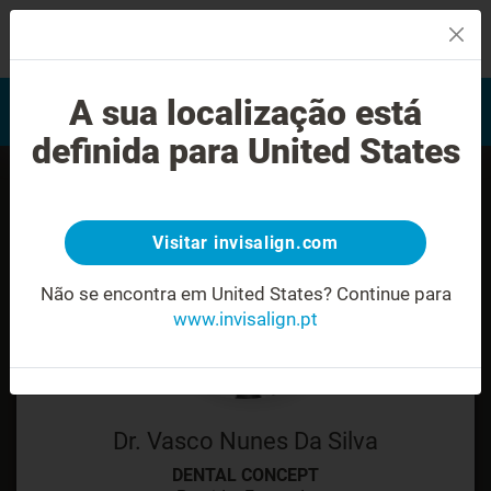
MENU
Encontrar um Invisalign
A sua localização está
Avaliação do sorriso
provider
definida para United States
Visitar invisalign.com
Não se encontra em United States?
Continue para
www.invisalign.pt
Dr. Vasco Nunes Da Silva
DENTAL CONCEPT