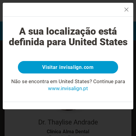
MENU
Encontrar um Invisalign
A sua localização está
Avaliação do sorriso
provider
definida para United States
Visitar invisalign.com
Não se encontra em United States?
Continue para
www.invisalign.pt
Dr. Thaylise Andrade
Clínica Alma Dental