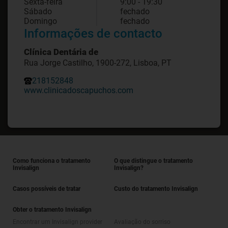
Sexta-feira
9:00 - 19:30
Sábado
fechado
Domingo
fechado
Informações de contacto
Clínica Dentária de
Rua Jorge Castilho, 1900-272, Lisboa, PT
218152848
www.clinicadoscapuchos.com
Como funciona o tratamento
O que distingue o tratamento
Invisalign
Invisalign?
Casos possíveis de tratar
Custo do tratamento Invisalign
Obter o tratamento Invisalign
Encontrar um Invisalign provider
Avaliação do sorriso