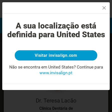
MENU
Encontrar um Invisalign
A sua localização está
Avaliação do sorriso
provider
definida para United States
Visitar invisalign.com
Não se encontra em United States?
Continue para
www.invisalign.pt
Dr. Teresa Lacão
Clínica Dentária de