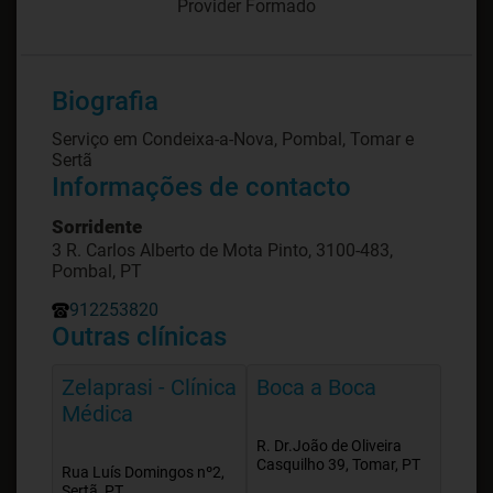
Provider Formado
Biografia
Serviço em Condeixa-a-Nova, Pombal, Tomar e
Sertã
Informações de contacto
Sorridente
3 R. Carlos Alberto de Mota Pinto, 3100-483,
Pombal, PT
912253820
Outras clínicas
Zelaprasi - Clínica
Boca a Boca
Médica
R. Dr.João de Oliveira
Casquilho 39, Tomar, PT
Rua Luís Domingos nº2,
Sertã, PT