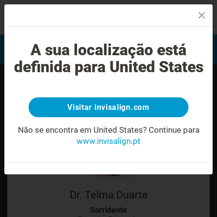
MENU
Encontrar um Invisalign
A sua localização está
Avaliação do sorriso
provider
definida para United States
Visitar invisalign.com
Não se encontra em United States?
Continue para
www.invisalign.pt
Dr. Telma Duarte
Sorridente