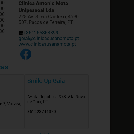
:00
Clinica Antonio Mota
:00
Unipessoal Lda
:00
228 Av. Sílvia Cardoso, 4590-
:00
507, Paços de Ferreira, PT
:00
:30
+351255863899
geral@clinicasusanamota.pt
www.clinicasusanamota.pt
cas
Smile Up Gaia
Av. da República 378, Vila Nova
de Gaia, PT
e 2, Varzea,
351223746370