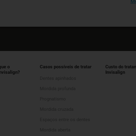
Mo
gue o
Casos possíveis de tratar
Custo do trata
nvisalign?
Invisalign
Dentes apinhados
Mordida profunda
Prognatismo
Mordida cruzada
Espaços entre os dentes
Mordida aberta