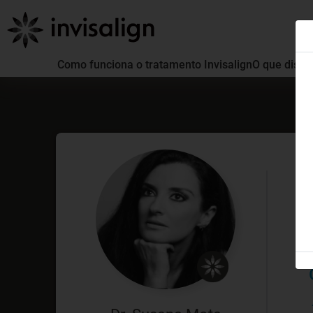
Como funciona o tratamento Invisalign
O que distin