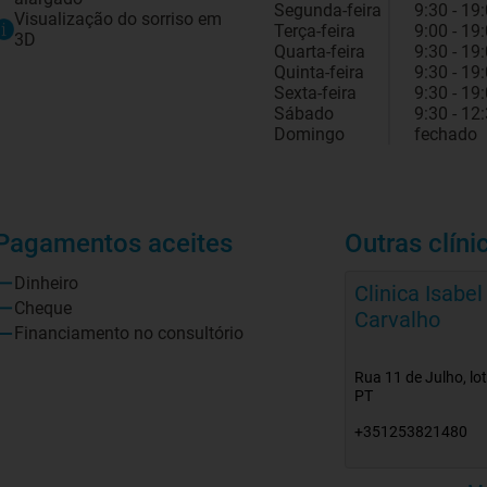
Segunda-feira
9:30 - 19
Visualização do sorriso em
Terça-feira
9:00 - 19
3D
Quarta-feira
9:30 - 19
Quinta-feira
9:30 - 19
Sexta-feira
9:30 - 19
Sábado
9:30 - 12
Domingo
fechado
Pagamentos aceites
Outras clíni
Dinheiro
Clinica Isabel
Cheque
Carvalho
Financiamento no consultório
Rua 11 de Julho, lot
PT
+351253821480