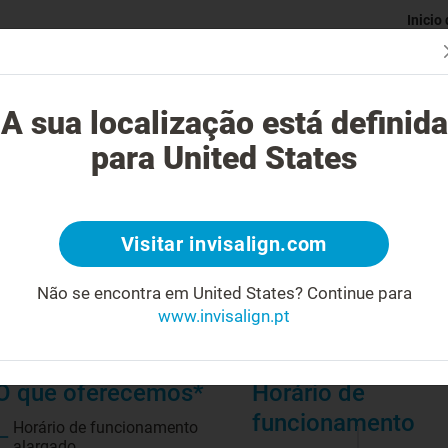
Inicio
Avaliaç
gue o tratamento Invisalign?
Casos possíveis de tratar
Custo do
A sua localização está definida
para United States
Visitar invisalign.com
Biografia
Não se encontra em United States?
Continue para
Médica Dentista há 18 anos.
www.invisalign.pt
Prática na técnica Invisalign desde 2010.
Mais de 1000 casos tratados em ortodontia.
Ortodontista desde 2001.
O que oferecemos*
Horário de
funcionamento
Horário de funcionamento
alargado