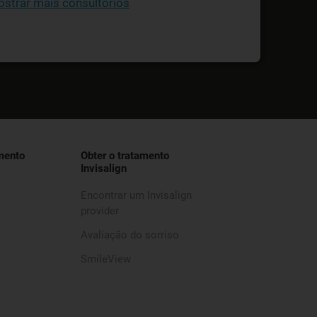
strar mais consultórios
mento
Obter o tratamento
Invisalign
Encontrar um Invisalign
provider
Avaliação do sorriso
SmileView