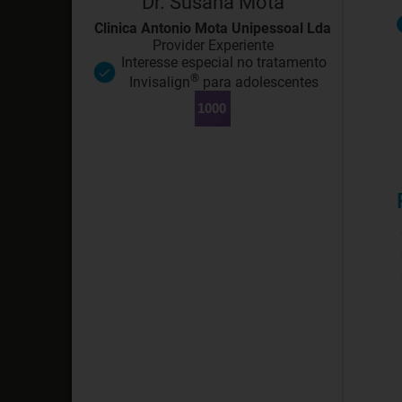
Dr. Susana Mota
Clinica Antonio Mota Unipessoal Lda
Provider Experiente
Interesse especial no tratamento
®
Invisalign
para adolescentes