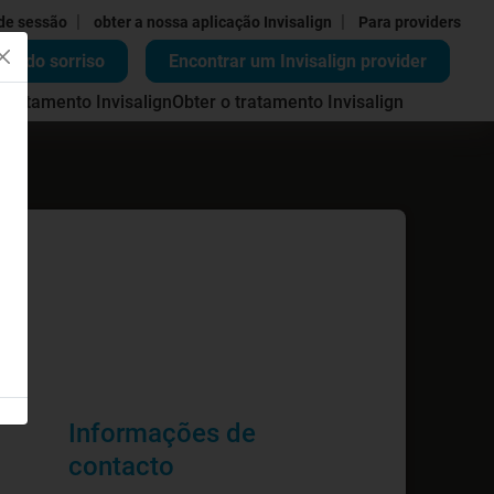
|
|
 de sessão
obter a nossa aplicação Invisalign
Para providers
ão do sorriso
Encontrar um Invisalign provider
 tratamento Invisalign
Obter o tratamento Invisalign
Informações de
contacto