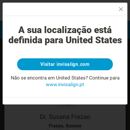
MENU
Encontrar um Invisalign
A sua localização está
Avaliação do sorriso
provider
definida para United States
Visitar invisalign.com
Não se encontra em United States?
Continue para
www.invisalign.pt
Dr. Susana Frazao
Frazao, Susana