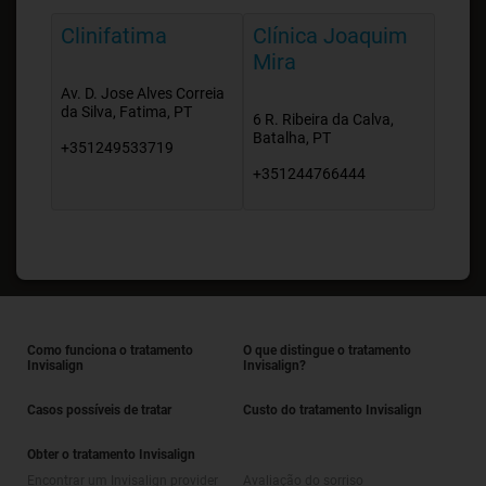
Clinifatima
Clínica Joaquim
Mira
Av. D. Jose Alves Correia
da Silva, Fatima, PT
6 R. Ribeira da Calva,
Batalha, PT
+351249533719
+351244766444
Como funciona o tratamento
O que distingue o tratamento
Invisalign
Invisalign?
Casos possíveis de tratar
Custo do tratamento Invisalign
Obter o tratamento Invisalign
Encontrar um Invisalign provider
Avaliação do sorriso