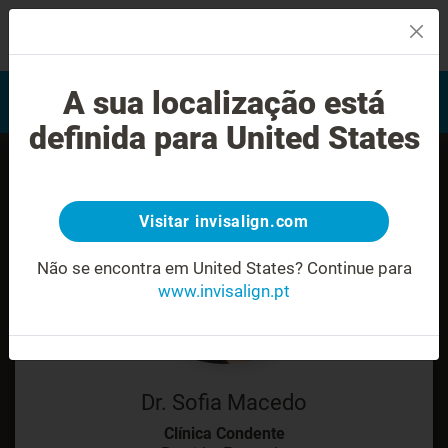
MENU
Encontrar um Invisalign
A sua localização está
Avaliação do sorriso
provider
definida para United States
Visitar invisalign.com
Não se encontra em United States?
Continue para
www.invisalign.pt
Dr. Sofia Macedo
Clínica Condente