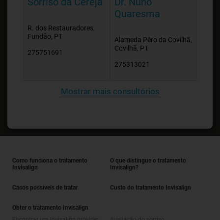
Sorriso da Cereja
Dr. Nuno
Quaresma
R. dos Restauradores,
Fundão, PT
Alameda Pêro da Covilhã,
Covilhã, PT
275751691
275313021
Mostrar mais consultórios
Como funciona o tratamento
O que distingue o tratamento
Invisalign
Invisalign?
Casos possíveis de tratar
Custo do tratamento Invisalign
Obter o tratamento Invisalign
Encontrar um Invisalign provider
Avaliação do sorriso