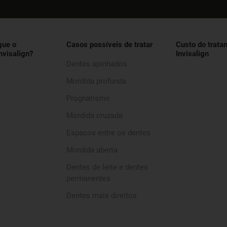
gue o
Casos possíveis de tratar
Custo do trata
nvisalign?
Invisalign
Dentes apinhados
Mordida profunda
Prognatismo
Mordida cruzada
Espaços entre os dentes
Mordida aberta
Dentes de leite e dentes
permanentes
Dentes mais direitos