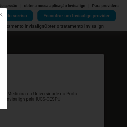
|
|
 de sessão
obter a nossa aplicação Invisalign
Para providers
ão do sorriso
Encontrar um Invisalign provider
 tratamento Invisalign
Obter o tratamento Invisalign
 de Medicina da Universidade do Porto.
ma Invisalign pela IUCS-CESPU.