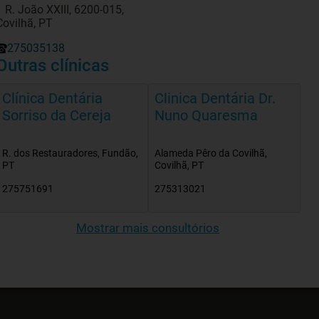
1 R. João XXIII, 6200-015,
Covilhã, PT
275035138
Outras clínicas
Clínica Dentária
Clinica Dentária Dr.
Sorriso da Cereja
Nuno Quaresma
R. dos Restauradores, Fundão,
Alameda Pêro da Covilhã,
PT
Covilhã, PT
275751691
275313021
Mostrar mais consultórios