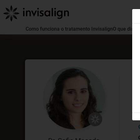
Como funciona o tratamento Invisalign
O que distin