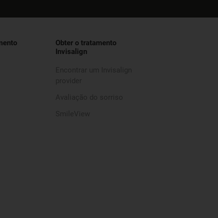
mento
Obter o tratamento
Invisalign
Encontrar um Invisalign
provider
Avaliação do sorriso
SmileView