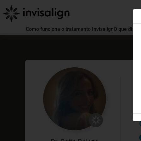
Como funciona o tratamento Invisalign
O que distin