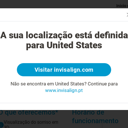
Inicio
Avaliaç
gue o tratamento Invisalign?
Casos possíveis de tratar
Custo do
A sua localização está definida
para United States
Visitar invisalign.com
Biografia
Não se encontra em United States?
Continue para
Médica Dentista
www.invisalign.pt
Pratica em Ortodontia
O que oferecemos*
Horário de
funcionamento
Visualização do sorriso em
3D