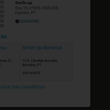
:00
Smile up
:00
Rua 19, nº635, 4500-308,
:00
Espinho, PT
:00
:00
220449940
:00
cas
iso
Smile Up Barcelos
ncia 27,
15 R. Cândido dos Reis,
T
Barcelos, PT
253143970
strar mais consultórios