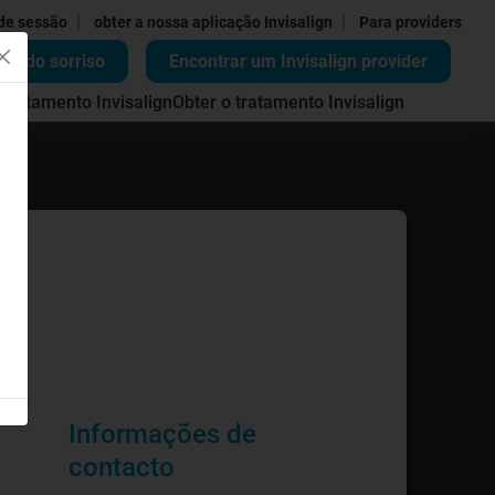
|
|
 de sessão
obter a nossa aplicação Invisalign
Para providers
ão do sorriso
Encontrar um Invisalign provider
 tratamento Invisalign
Obter o tratamento Invisalign
Informações de
contacto