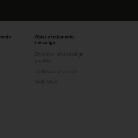
mento
Obter o tratamento
Invisalign
Encontrar um Invisalign
provider
Avaliação do sorriso
SmileView