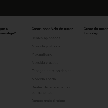
gue o
Casos possíveis de tratar
Custo do trata
nvisalign?
Invisalign
Dentes apinhados
Mordida profunda
Prognatismo
Mordida cruzada
Espaços entre os dentes
Mordida aberta
Dentes de leite e dentes
permanentes
Dentes mais direitos