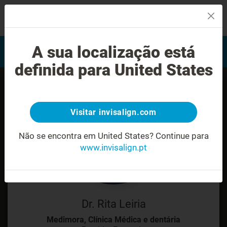
MENU
Encontrar um Invisalign
A sua localização está
Avaliação do sorriso
provider
definida para United States
Visitar invisalign.com
Não se encontra em United States?
Continue para
www.invisalign.pt
Dr. Rita Leiria
Medimora, Clínica Médica e dentária