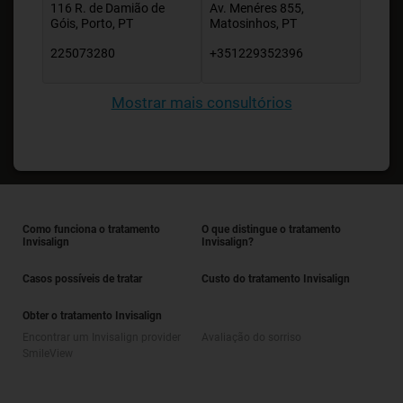
116 R. de Damião de
Av. Menéres 855,
Góis, Porto, PT
Matosinhos, PT
225073280
+351229352396
Mostrar mais consultórios
Como funciona o tratamento
O que distingue o tratamento
Invisalign
Invisalign?
Casos possíveis de tratar
Custo do tratamento Invisalign
Obter o tratamento Invisalign
Encontrar um Invisalign provider
Avaliação do sorriso
SmileView