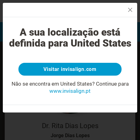
MENU
Encontrar um Invisalign
A sua localização está
Avaliação do sorriso
provider
definida para United States
Visitar invisalign.com
Não se encontra em United States?
Continue para
www.invisalign.pt
Dr. Rita Dias Lopes
Jorge Dias Lopes