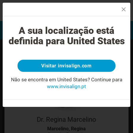
MENU
Encontrar um Invisalign
A sua localização está
Avaliação do sorriso
provider
definida para United States
Visitar invisalign.com
Não se encontra em United States?
Continue para
www.invisalign.pt
Dr. Regina Marcelino
Marcelino, Regina