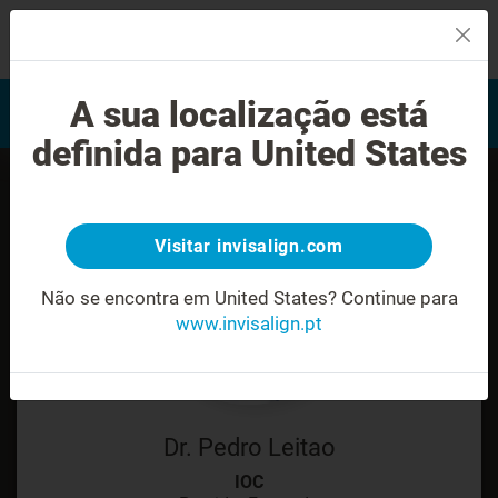
MENU
Encontrar um Invisalign
A sua localização está
Avaliação do sorriso
provider
definida para United States
Visitar invisalign.com
Não se encontra em United States?
Continue para
www.invisalign.pt
Dr. Pedro Leitao
IOC