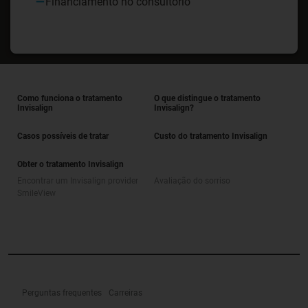
Financiamento no consultório
Como funciona o tratamento
O que distingue o tratamento
Invisalign
Invisalign?
Casos possíveis de tratar
Custo do tratamento Invisalign
Obter o tratamento Invisalign
Encontrar um Invisalign provider
Avaliação do sorriso
SmileView
Perguntas frequentes
Carreiras