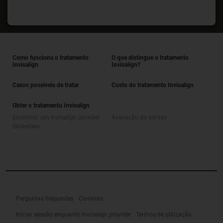
Como funciona o tratamento
O que distingue o tratamento
Invisalign
Invisalign?
Casos possíveis de tratar
Custo do tratamento Invisalign
Obter o tratamento Invisalign
Encontrar um Invisalign provider
Avaliação do sorriso
SmileView
Perguntas frequentes
Carreiras
Iniciar sessão enquanto Invisalign provider
Termos de utilização