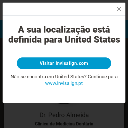
MENU
Encontrar um Invisalign
A sua localização está
Avaliação do sorriso
provider
definida para United States
Visitar invisalign.com
Não se encontra em United States?
Continue para
www.invisalign.pt
Dr. Pedro Almeida
Clinica de Medicina Dentária