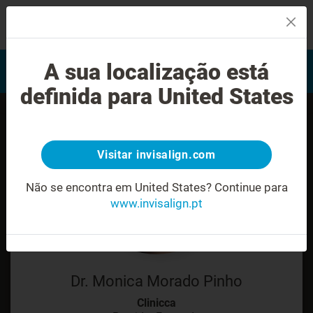
MENU
Encontrar um Invisalign
A sua localização está
Avaliação do sorriso
provider
definida para United States
Visitar invisalign.com
Não se encontra em United States?
Continue para
www.invisalign.pt
Dr. Monica Morado Pinho
Clinicca