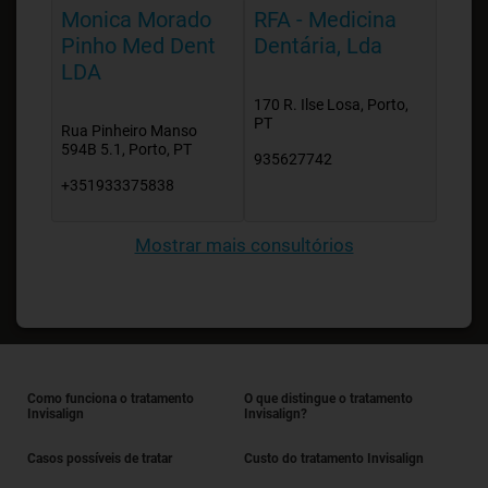
Monica Morado
RFA - Medicina
Pinho Med Dent
Dentária, Lda
LDA
170 R. Ilse Losa, Porto,
PT
Rua Pinheiro Manso
594B 5.1, Porto, PT
935627742
+351933375838
Mostrar mais consultórios
Como funciona o tratamento
O que distingue o tratamento
Invisalign
Invisalign?
Casos possíveis de tratar
Custo do tratamento Invisalign