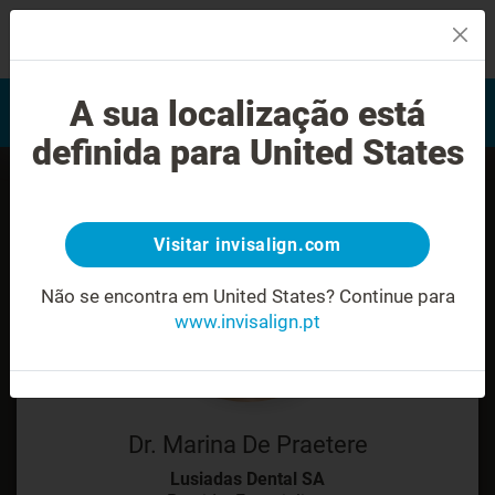
MENU
Encontrar um Invisalign
A sua localização está
Avaliação do sorriso
provider
definida para United States
Visitar invisalign.com
Não se encontra em United States?
Continue para
www.invisalign.pt
Dr. Marina De Praetere
Lusiadas Dental SA