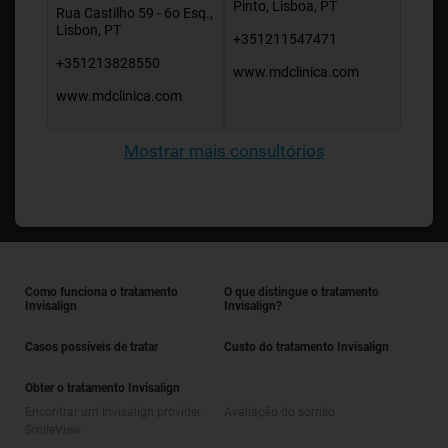
Pinto, Lisboa, PT
Rua Castilho 59 - 6o Esq.,
Lisbon, PT
+351211547471
+351213828550
www.mdclinica.com
www.mdclinica.com
Mostrar mais consultórios
Como funciona o tratamento
O que distingue o tratamento
Invisalign
Invisalign?
Casos possíveis de tratar
Custo do tratamento Invisalign
Obter o tratamento Invisalign
Encontrar um Invisalign provider
Avaliação do sorriso
SmileView