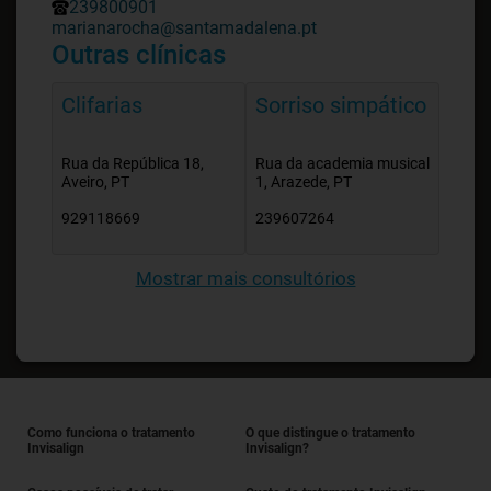
239800901
marianarocha@santamadalena.pt
Outras clínicas
Clifarias
Sorriso simpático
Rua da República 18,
Rua da academia musical
Aveiro, PT
1, Arazede, PT
929118669
239607264
Mostrar mais consultórios
Como funciona o tratamento
O que distingue o tratamento
Invisalign
Invisalign?