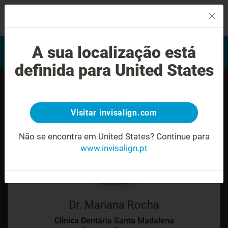
MENU
Encontrar um Invisalign
A sua localização está
Avaliação do sorriso
provider
definida para United States
Visitar invisalign.com
Não se encontra em United States?
Continue para
www.invisalign.pt
Dr. Mariana Rocha
Clínica Dentária Santa Madalena