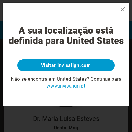
MENU
Encontrar um Invisalign
A sua localização está
Avaliação do sorriso
provider
definida para United States
Visitar invisalign.com
Não se encontra em United States?
Continue para
www.invisalign.pt
Dr. Maria Luisa Esteves
Dental Mag