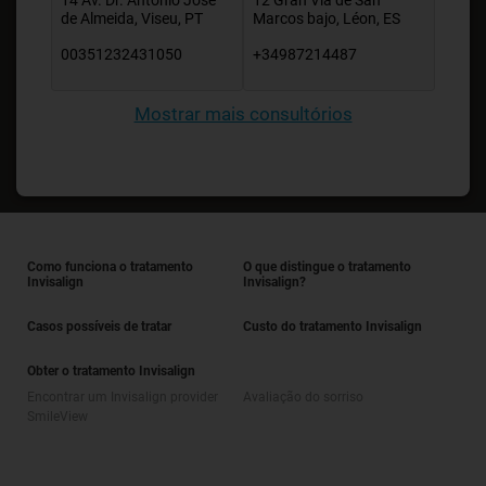
14 Av. Dr. António José
12 Gran Vía de San
de Almeida, Viseu, PT
Marcos bajo, Léon, ES
00351232431050
+34987214487
Mostrar mais consultórios
Como funciona o tratamento
O que distingue o tratamento
Invisalign
Invisalign?
Casos possíveis de tratar
Custo do tratamento Invisalign
Obter o tratamento Invisalign
Encontrar um Invisalign provider
Avaliação do sorriso
SmileView