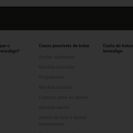
gue o
Casos possíveis de tratar
Custo do trata
nvisalign?
Invisalign
Dentes apinhados
Mordida profunda
Prognatismo
Mordida cruzada
Espaços entre os dentes
Mordida aberta
Dentes de leite e dentes
permanentes