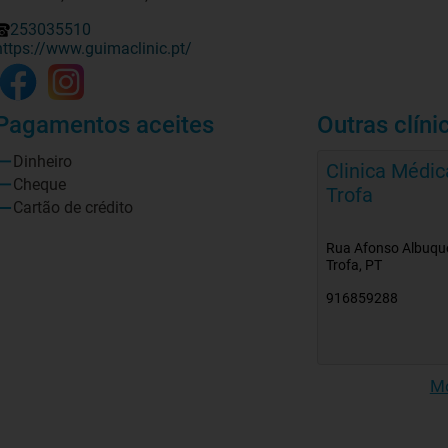
253035510
https://www.guimaclinic.pt/
Pagamentos aceites
Outras clíni
Dinheiro
Clinica Médic
Cheque
Trofa
Cartão de crédito
Rua Afonso Albuqu
Trofa, PT
916859288
Mo