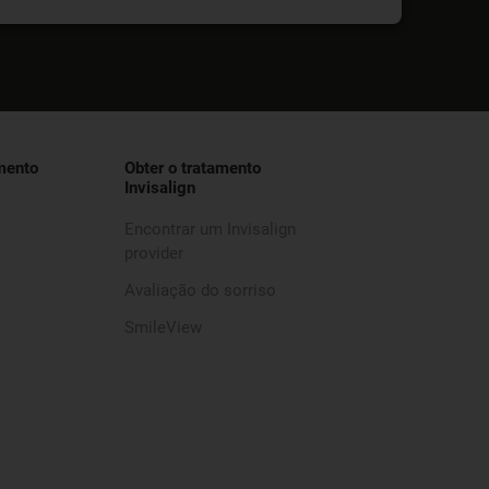
mento
Obter o tratamento
Invisalign
Encontrar um Invisalign
provider
Avaliação do sorriso
SmileView