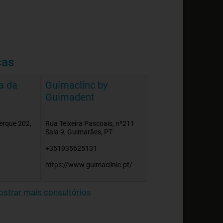
cas
a da
Guimaclinc by
Guimadent
erque 202,
Rua Teixeira Pascoais, nº211
Sala 9, Guimarães, PT
+351935625131
https://www.guimaclinic.pt/
strar mais consultórios