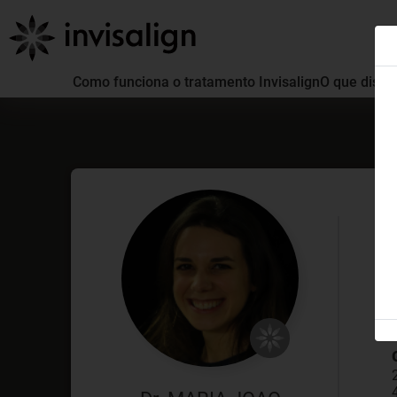
Como funciona o tratamento Invisalign
O que distin